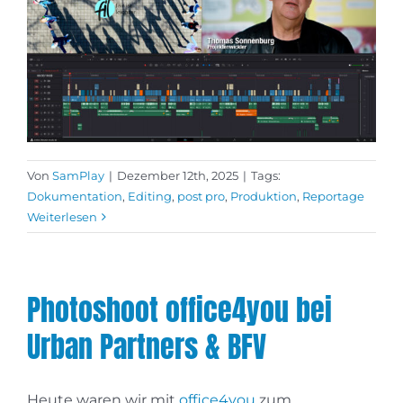
Von
SamPlay
|
Dezember 12th, 2025
|
Tags:
Dokumentation
,
Editing
,
post pro
,
Produktion
,
Reportage
Weiterlesen
Photoshoot office4you bei
Urban Partners & BFV
Heute waren wir mit
office4you
zum