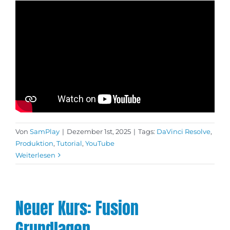
Von
SamPlay
|
Dezember 1st, 2025
|
Tags:
DaVinci Resolve
,
Produktion
,
Tutorial
,
YouTube
Weiterlesen
Neuer Kurs: Fusion
Grundlagen