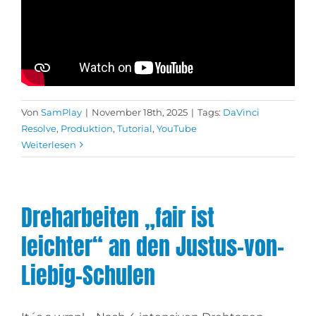
Von
SamPlay
|
November 18th, 2025
|
Tags:
DaVinci
Resolve
,
Produktion
,
Tutorial
,
YouTube
Weiterlesen
Dreharbeiten „fair ist
leichter“ an den Justus-von-
Liebig-Schulen