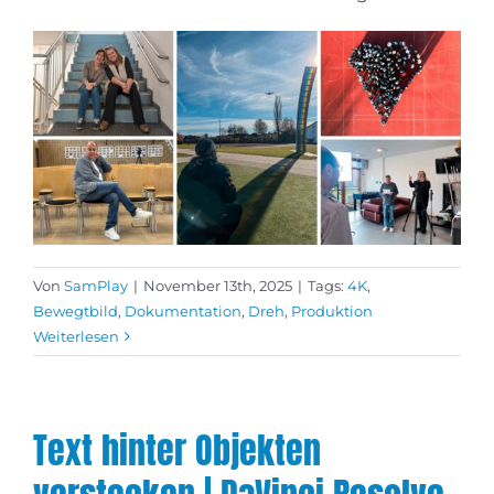
Von
SamPlay
|
November 13th, 2025
|
Tags:
4K
,
Bewegtbild
,
Dokumentation
,
Dreh
,
Produktion
Weiterlesen
Text hinter Objekten