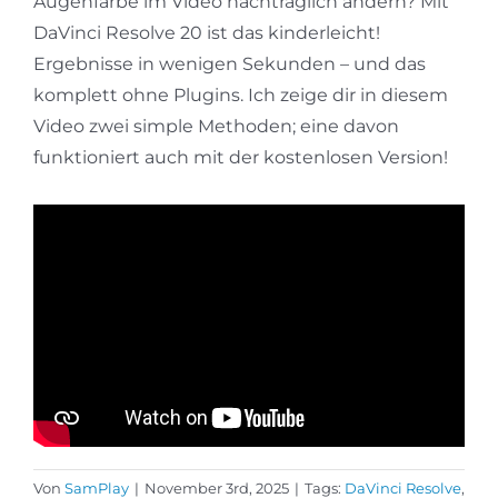
Augenfarbe im Video nachträglich ändern? Mit
DaVinci Resolve 20 ist das kinderleicht!
Ergebnisse in wenigen Sekunden – und das
komplett ohne Plugins. Ich zeige dir in diesem
Video zwei simple Methoden; eine davon
funktioniert auch mit der kostenlosen Version!
Von
SamPlay
|
November 3rd, 2025
|
Tags:
DaVinci Resolve
,