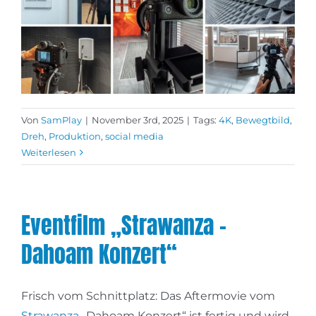
Von
SamPlay
|
November 3rd, 2025
|
Tags:
4K
,
Bewegtbild
,
Dreh
,
Produktion
,
social media
Weiterlesen
Eventfilm „Strawanza –
Dahoam Konzert“
Frisch vom Schnittplatz: Das Aftermovie vom
Strawanza
„Dahoam Konzert“ ist fertig und wird