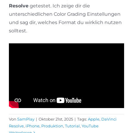
Resolve
getestet. Ich zeige dir die
unterschiedlichen Color Grading Einstellungen
und sag dir, welches Format du wirklich nutzen
solltest.
Von
SamPlay
|
Oktober 21st, 2025
|
Tags:
Apple
,
DaVinci
Resolve
,
iPhone
,
Produktion
,
Tutorial
,
YouTube
Weiterlesen