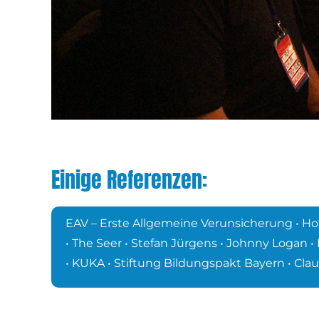
Einige Referenzen:
EAV – Erste Allgemeine Verunsicherung • How
• The Seer • Stefan Jürgens • Johnny Logan • 
• KUKA • Stiftung Bildungspakt Bayern • Clau