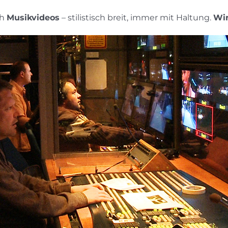
ch
Musikvideos
– stilistisch breit, immer mit Haltung.
Wir