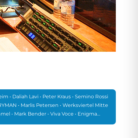
 • Daliah Lavi • Peter Kraus • Semino Rossi
FRYMAN • Marlis Petersen • Werksviertel Mitte
ommel • Mark Bender • Viva Voce • Enigma…