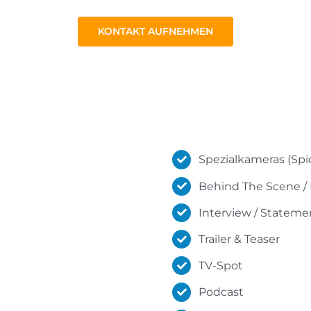
KONTAKT AUFNEHMEN
Spezialkameras (Spi
Behind The Scene /
Interview / Stateme
Trailer & Teaser
TV-Spot
Podcast