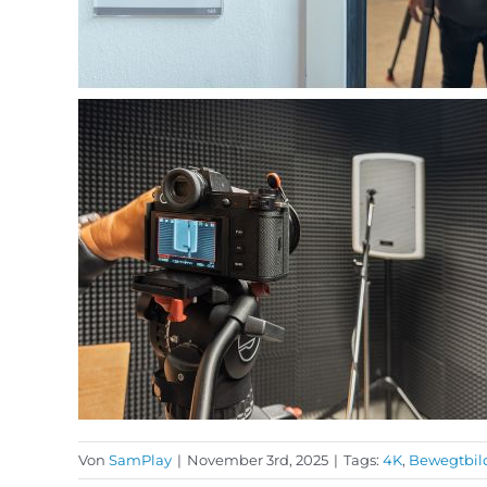
Von
SamPlay
|
November 3rd, 2025
|
Tags:
4K
,
Bewegtbil