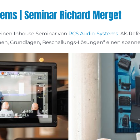
tems | Seminar Richard Merget
 einen Inhouse Seminar von
RCS Audio-Systems
. Als Re
men, Grundlagen, Beschallungs-Lösungen“ einen spanne