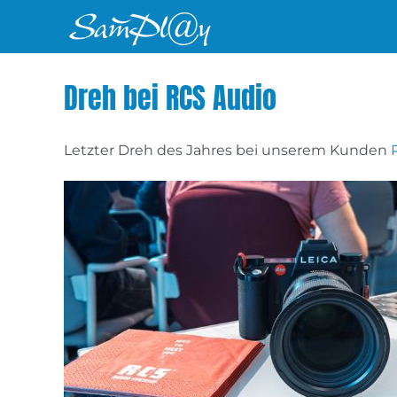
Zum
Inhalt
springen
Dreh bei RCS Audio
Letzter Dreh des Jahres bei unserem Kunden