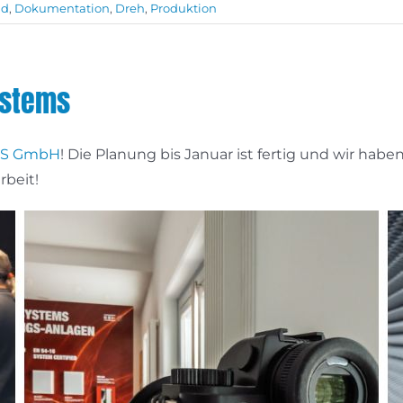
ld
,
Dokumentation
,
Dreh
,
Produktion
ystems
MS GmbH
! Die Planung bis Januar ist fertig und wir hab
beit!