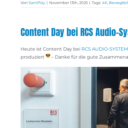
Von
SamPlay
|
November 13th, 2025
|
Tags:
4K
,
Bewegtbi
Content Day bei RCS Audio-S
Heute ist Content Day bei
RCS AUDIO-SYSTE
produziert
– Danke für die gute Zusammenar