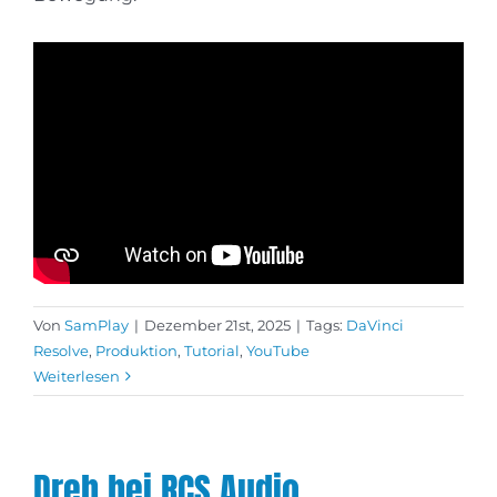
Von
SamPlay
|
Dezember 21st, 2025
|
Tags:
DaVinci
Resolve
,
Produktion
,
Tutorial
,
YouTube
Weiterlesen
Dreh bei RCS Audio