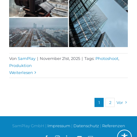
Von
SamPlay
|
November 21st, 2025
|
Tags:
Photoshoot
,
Produktion
Weiterlesen
1
2
Vor
SamPlay GmbH |
Impressum
|
Datenschutz
|
Referenzen