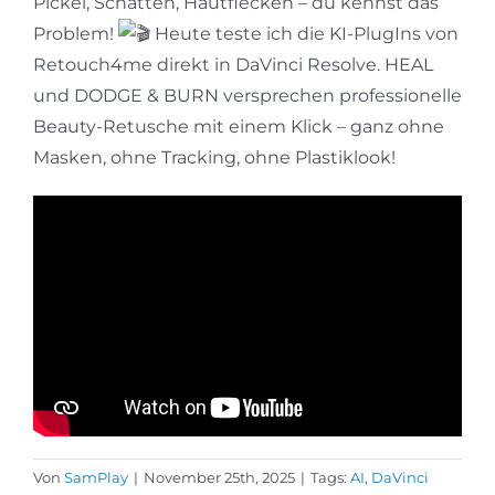
Pickel, Schatten, Hautflecken – du kennst das
Problem!
Heute teste ich die KI-PlugIns von
Retouch4me direkt in DaVinci Resolve. HEAL
und DODGE & BURN versprechen professionelle
Beauty-Retusche mit einem Klick – ganz ohne
Masken, ohne Tracking, ohne Plastiklook!
Von
SamPlay
|
November 25th, 2025
|
Tags:
AI
,
DaVinci