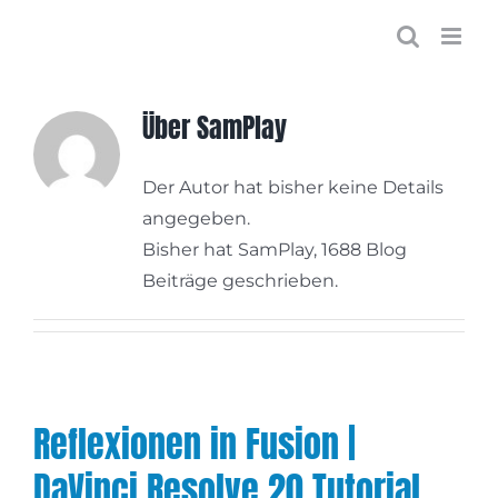
Zum
Inhalt
springen
Über
SamPlay
Der Autor hat bisher keine Details
angegeben.
Bisher hat SamPlay, 1688 Blog
Beiträge geschrieben.
Reflexionen in Fusion |
DaVinci Resolve 20 Tutorial