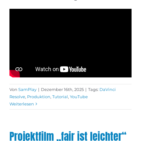
Von
SamPlay
|
Dezember 16th, 2025
|
Tags:
DaVinci
Resolve
,
Produktion
,
Tutorial
,
YouTube
Weiterlesen
Projektfilm „fair ist leichter“