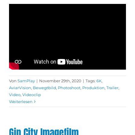
Von
SamPlay
|
November 29th, 2020
|
Tags:
6K
,
AviarVision
,
Bewegtbild
,
Photoshoot
,
Produktion
,
Trailer
,
Video
,
Videoclip
Weiterlesen
Gin City Imagefilm