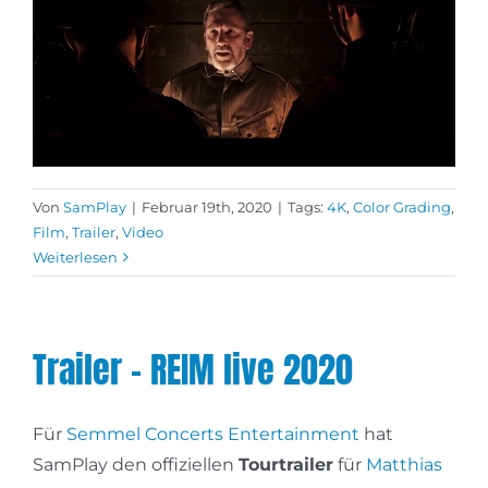
Von
SamPlay
|
Februar 19th, 2020
|
Tags:
4K
,
Color Grading
,
Film
,
Trailer
,
Video
Weiterlesen
Trailer – REIM live 2020
Für
Semmel Concerts Entertainment
hat
SamPlay den offiziellen
Tourtrailer
für
Matthias