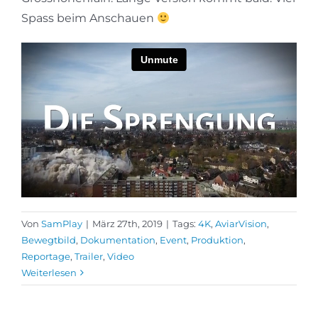
Spass beim Anschauen
Von
SamPlay
|
März 27th, 2019
|
Tags:
4K
,
AviarVision
,
Bewegtbild
,
Dokumentation
,
Event
,
Produktion
,
Reportage
,
Trailer
,
Video
Weiterlesen