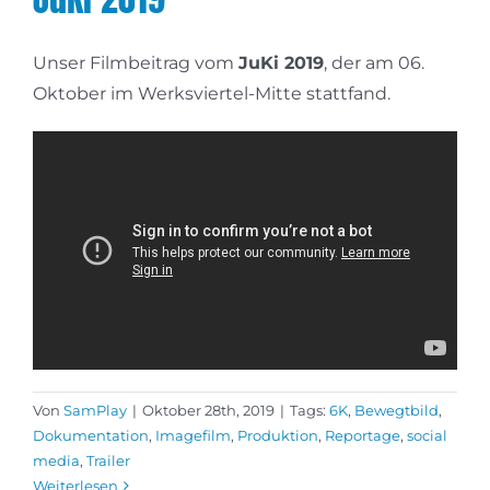
Unser Filmbeitrag vom
JuKi 2019
, der am 06.
Oktober im Werksviertel-Mitte stattfand.
Von
SamPlay
|
Oktober 28th, 2019
|
Tags:
6K
,
Bewegtbild
,
Dokumentation
,
Imagefilm
,
Produktion
,
Reportage
,
social
media
,
Trailer
Weiterlesen