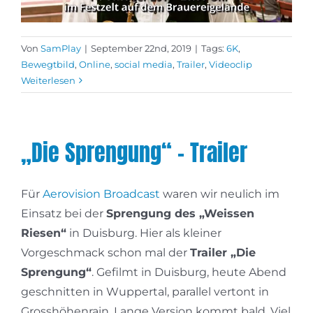
Von
SamPlay
|
September 22nd, 2019
|
Tags:
6K
,
Bewegtbild
,
Online
,
social media
,
Trailer
,
Videoclip
Weiterlesen
„Die Sprengung“ – Trailer
Für
Aerovision Broadcast
waren wir neulich im
Einsatz bei der
Sprengung des „Weissen
Riesen“
in Duisburg. Hier als kleiner
Vorgeschmack schon mal der
Trailer „Die
Sprengung“
. Gefilmt in Duisburg, heute Abend
geschnitten in Wuppertal, parallel vertont in
Grosshöhenrain. Lange Version kommt bald. Viel