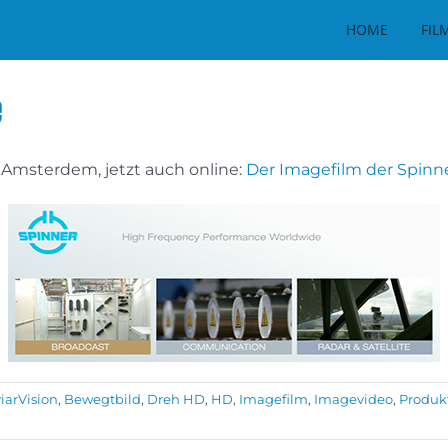
HOME
FIL
e
n Amsterdem, jetzt auch online:
Der Imagefilm der Spinn
iarVision
,
Bewegtbild
,
Dreh HD
,
HD
,
Imagefilm
,
Imagevideo
,
Produk