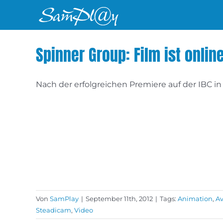
Zum
Inhalt
springen
Spinner Group: Film ist onlin
Nach der erfolgreichen Premiere auf der IBC i
Von
SamPlay
|
September 11th, 2012
|
Tags:
Animation
,
Av
Steadicam
,
Video