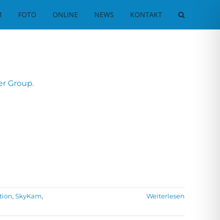
M
FOTO
ONLINE
NEWS
KONTAKT
er Group.
tion
,
SkyKam
,
Weiterlesen