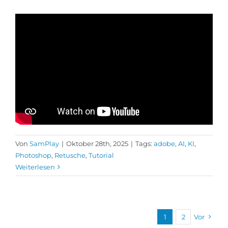
Von
SamPlay
|
Oktober 28th, 2025
|
Tags:
adobe
,
AI
,
KI
,
Photoshop
,
Retusche
,
Tutorial
Weiterlesen
1
2
Vor