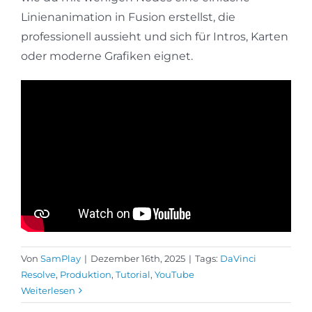
Linienanimation in Fusion erstellst, die
professionell aussieht und sich für Intros, Karten
oder moderne Grafiken eignet.
Von
SamPlay
|
Dezember 16th, 2025
|
Tags:
DaVinci
Resolve
,
Produktion
,
Tutorial
,
YouTube
Weiterlesen