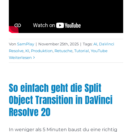
Von
SamPlay
|
November 25th, 2025
|
Tags:
AI
,
DaVinci
Resolve
,
KI
,
Produktion
,
Retusche
,
Tutorial
,
YouTube
Weiterlesen
So einfach geht die Split
Object Transition in DaVinci
Resolve 20
In weniger als 5 Minuten baust du eine richtig