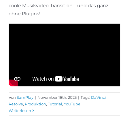
coole Musikvideo-Transition – und das ganz
ohne Plugins!
Von
SamPlay
|
November 18th, 2025
|
Tags:
DaVinci
Resolve
,
Produktion
,
Tutorial
,
YouTube
Weiterlesen