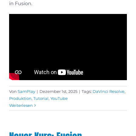
in Fusion.
Von
SamPlay
|
Dezember 1st, 2025
|
Tags:
DaVinci Resolve
,
Produktion
,
Tutorial
,
YouTube
Weiterlesen