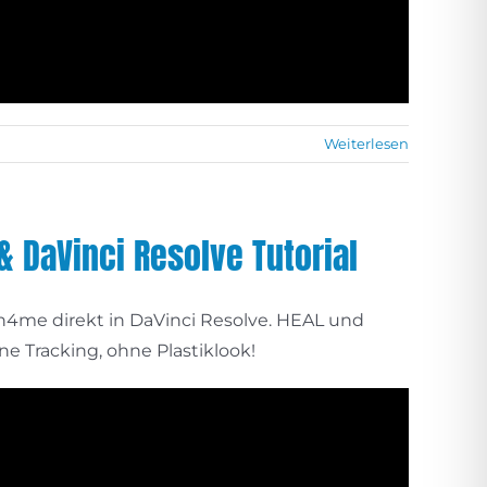
Weiterlesen
 DaVinci Resolve Tutorial
h4me direkt in DaVinci Resolve. HEAL und
 Tracking, ohne Plastiklook!