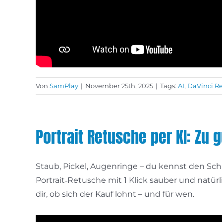
Von
SamPlay
|
November 25th, 2025
|
Tags:
AI
,
DaVinci Re
Portrait Retusche per KI: Zu
Staub, Pickel, Augenringe – du kennst den Sc
Portrait‑Retusche mit 1 Klick sauber und natürl
dir, ob sich der Kauf lohnt – und für wen.