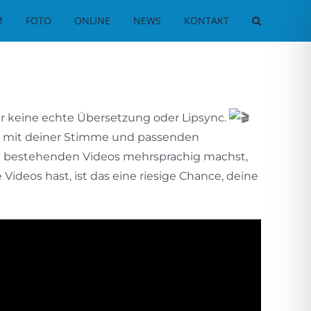
M
FOTO
ONLINE
NEWS
KONTAKT
er keine echte Übersetzung oder Lipsync.
ch – mit deiner Stimme und passenden
 bestehenden Videos mehrsprachig machst,
deos hast, ist das eine riesige Chance, deine