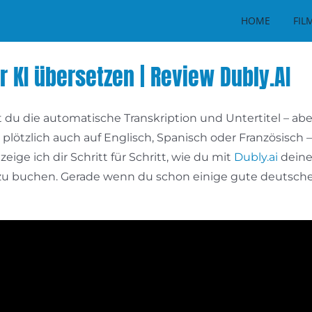
HOME
FIL
r KI übersetzen | Review Dubly.AI
 du die automatische Transkription und Untertitel – ab
en plötzlich auch auf Englisch, Spanisch oder Französis
eige ich dir Schritt für Schritt, wie du mit
Dubly.ai
deine
u buchen. Gerade wenn du schon einige gute deutsche Vi