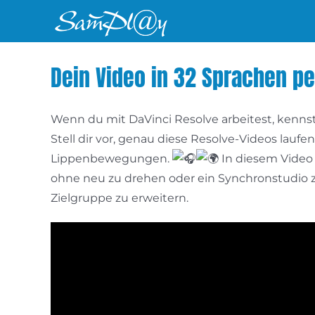
Zum
Inhalt
springen
Dein Video in 32 Sprachen pe
Wenn du mit DaVinci Resolve arbeitest, kennst
Stell dir vor, genau diese Resolve-Videos lauf
Lippenbewegungen.
In diesem Video z
ohne neu zu drehen oder ein Synchronstudio z
Zielgruppe zu erweitern.