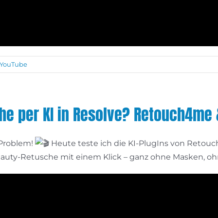
YouTube
e per KI in Resolve? Retouch4me &
 Problem!
Heute teste ich die KI-PlugIns von Retouc
ty-Retusche mit einem Klick – ganz ohne Masken, ohne