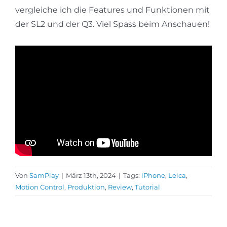
vergleiche ich die Features und Funktionen mit
der SL2 und der Q3. Viel Spass beim Anschauen!
Von
SamPlay
|
März 13th, 2024
|
Tags:
iPhone
,
Leica
,
Motion Control
,
Produktion
,
Review
,
Tutorial