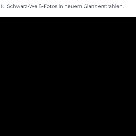
 KI Schwarz-Weiß-Fotos in neuem Glanz erstrahlen.