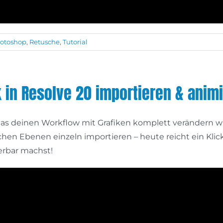
otoshop
,
Retusche
,
Tutorial
 in Resolve 20 importieren & anim
, das deinen Workflow mit Grafiken komplett verändern
en Ebenen einzeln importieren – heute reicht ein Klick.
erbar machst!