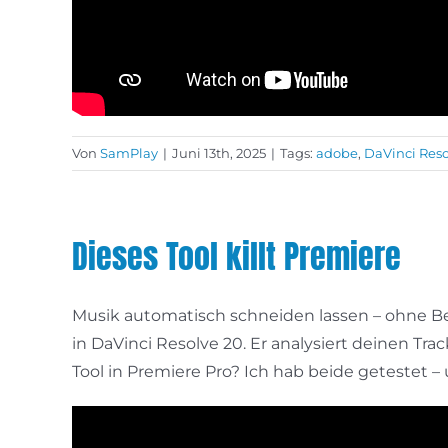
Von
SamPlay
|
Juni 13th, 2025
|
Tags:
adobe
,
DaVinci Reso
Dieses Tool killt Premiere
Musik automatisch schneiden lassen – ohne Be
in DaVinci Resolve 20. Er analysiert deinen Tra
Tool in Premiere Pro? Ich hab beide getestet – un