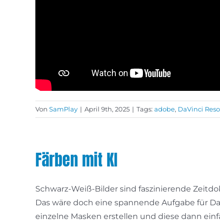
Von
SamPlay
|
April 9th, 2025
|
Tags:
adobe
,
DaVinci Reso
Färben mit KI
Schwarz-Weiß-Bilder sind faszinierende Zeitd
Das wäre doch eine spannende Aufgabe für DaV
einzelne Masken erstellen und diese dann einf