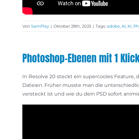
Von
SamPlay
|
Oktober 28th, 2025
|
Tags:
adobe
,
AI
,
KI
,
Ph
Photoshop-Ebenen mit 1 Klick
In Resolve 20 steckt ein supercooles Feature
Dateien. Früher musste man die unterschiedlich
versteckt ist und wie du dein PSD sofort animi