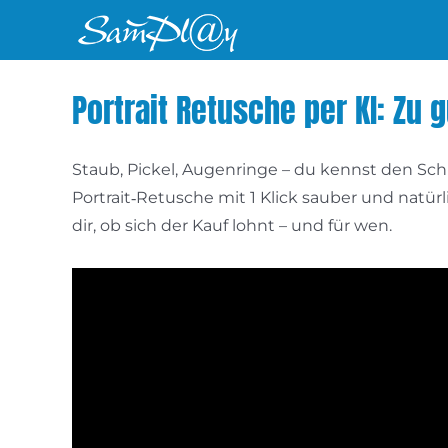
Zum
Inhalt
springen
Portrait Retusche per KI: Zu
Staub, Pickel, Augenringe – du kennst den Sc
Portrait‑Retusche mit 1 Klick sauber und natürl
dir, ob sich der Kauf lohnt – und für wen.