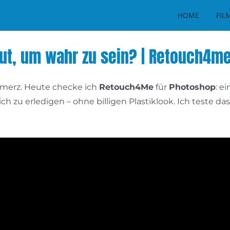
HOME
FIL
 gut, um wahr zu sein? | Retouch4me
hmerz. Heute checke ich
Retouch4Me
für
Photoshop
: e
ich zu erledigen – ohne billigen Plastiklook. Ich teste 