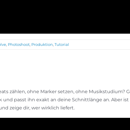
lve
,
Photoshoot
,
Produktion
,
Tutorial
ats zählen, ohne Marker setzen, ohne Musikstudium? Ge
ck und passt ihn exakt an deine Schnittlänge an. Aber is
d zeige dir, wer wirklich liefert.