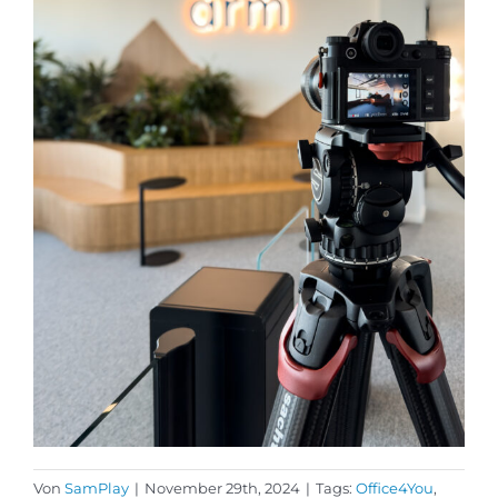
Von
SamPlay
|
November 29th, 2024
|
Tags:
Office4You
,