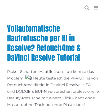
Zum
Inhalt
springen
Vollautomatische
Hautretusche per KI in
Resolve? Retouch4me &
DaVinci Resolve Tutorial
Pickel, Schatten, Hautflecken – du kennst das
Problem!
Heute teste ich die KI-PlugIns von
Retouch4me direkt in DaVinci Resolve. HEAL
und DODGE & BURN versprechen professionelle
Beauty-Retusche mit einem Klick – ganz ohne
Masken, ohne Tracking, ohne Plastiklook!