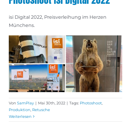
isi Digital 2022, Preisverleihung im Herzen
Münchens.
Von
SamPlay
|
Mai 30th, 2022
|
Tags:
Photoshoot
,
Produktion
,
Retusche
Weiterlesen