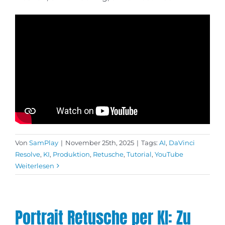
Von
SamPlay
|
November 25th, 2025
|
Tags:
AI
,
DaVinci
Resolve
,
KI
,
Produktion
,
Retusche
,
Tutorial
,
YouTube
Weiterlesen
Portrait Retusche per KI: Zu