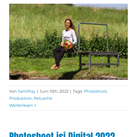
Von
SamPlay
|
Juni 15th, 2022
|
Tags:
Photoshoot
,
Produktion
,
Retusche
Weiterlesen
Photoshoot isi Digital 2022