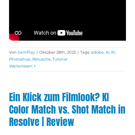
Von
SamPlay
|
Oktober 28th, 2025
|
Tags:
adobe
,
AI
,
KI
,
Photoshop
,
Retusche
,
Tutorial
Weiterlesen
Ein Klick zum Filmlook? KI
Color Match vs. Shot Match in
Resolve | Review