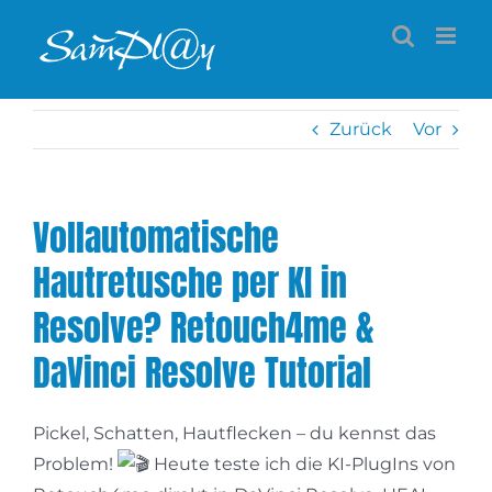
Zum
Inhalt
springen
Zurück
Vor
Vollautomatische
Hautretusche per KI in
Resolve? Retouch4me &
DaVinci Resolve Tutorial
Pickel, Schatten, Hautflecken – du kennst das
Problem!
Heute teste ich die KI-PlugIns von