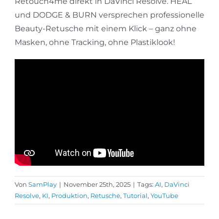
Retouch4me direkt in DaVinci Resolve. HEAL
und DODGE & BURN versprechen professionelle
Beauty-Retusche mit einem Klick – ganz ohne
Masken, ohne Tracking, ohne Plastiklook!
Von
SamPlay
|
November 25th, 2025
|
Tags:
AI
,
DaVinci
Resolve
,
KI
,
Produktion
,
Retusche
,
Tutorial
,
YouTube