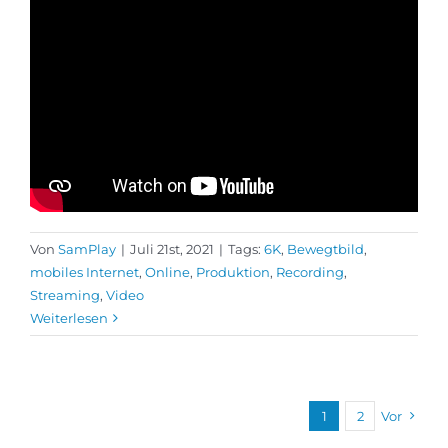
Von
SamPlay
|
Juli 21st, 2021
|
Tags:
6K
,
Bewegtbild
,
mobiles Internet
,
Online
,
Produktion
,
Recording
,
Streaming
,
Video
Weiterlesen
1
2
Vor