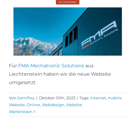
Für
FMA Mechatronic Solutions
aus
Liechtenstein haben wir die neue Website
umgesetzt.
Von
SamPlay
|
Oktober 10th, 2023
|
Tags:
Internet
,
mobile
Website
,
Online
,
Webdesign
,
Website
Weiterlesen