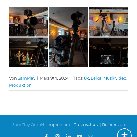
Von
SamPlay
|
März 9th, 2024
|
Tags:
8k
,
Leica
,
Musikvideo
,
Produktion
SamPlay GmbH |
Impressum
|
Datenschutz
|
Referenzen
Facebook
Instagram
LinkedIn
YouTube
E-