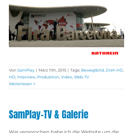
Von
SamPlay
|
März 11th, 2015
|
Tags:
Bewegtbild
,
Dreh HD
,
HD
,
Interview
,
Produktion
,
Video
,
Web-TV
Weiterlesen
SamPlay-TV & Galerie
Wie versprochen habe ich die Website um die