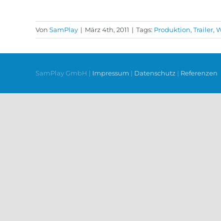
Von
SamPlay
|
März 4th, 2011
|
Tags:
Produktion
,
Trailer
,
W
SamPlay GmbH |
Impressum
|
Datenschutz
|
Referenzen