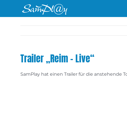
Zum
Inhalt
springen
Trailer „Reim – Live“
SamPlay hat einen Trailer für die anstehende To