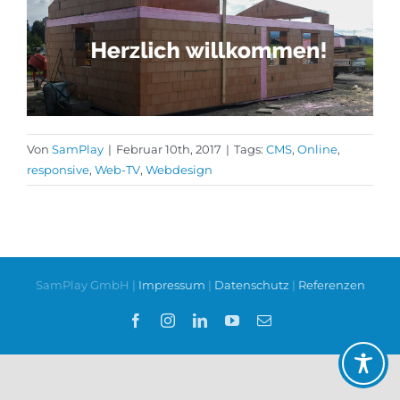
Von
SamPlay
|
Februar 10th, 2017
|
Tags:
CMS
,
Online
,
responsive
,
Web-TV
,
Webdesign
SamPlay GmbH |
Impressum
|
Datenschutz
|
Referenzen
Facebook
Instagram
LinkedIn
YouTube
E-
Mail