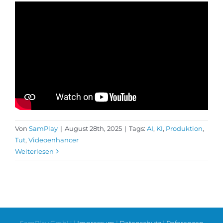
Von
SamPlay
|
August 28th, 2025
|
Tags:
AI
,
KI
,
Produktion
,
Tut
,
Videoenhancer
Weiterlesen