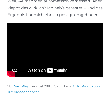
Weiß-Aufnahmen automatisch verbessert. Aber
klappt das wirklich? Ich hab’s getestet – und das
Ergebnis hat mich ehrlich gesagt umgehauen!
Von
SamPlay
|
August 28th, 2025
|
Tags:
AI
,
KI
,
Produktion
,
Tut
,
Videoenhancer