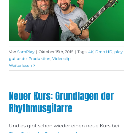
Von
SamPlay
|
Oktober 15th, 2015
|
Tags:
4K
,
Dreh HD
,
play-
guitar.de
,
Produktion
,
Videoclip
Weiterlesen
Neuer Kurs: Grundlagen der
Rhythmusgitarre
Und es gibt schon wieder einen neue Kurs bei