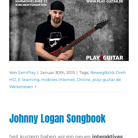
Von
SamPlay
|
Januar 30th, 2015
|
Tags:
Bewegtbild
,
Dreh
HD
,
E-learning
,
mobiles Internet
,
Online
,
play-guitar.de
Weiterlesen
Johnny Logan Songbook
Seit kurzem haben wir ein neues
interaktives