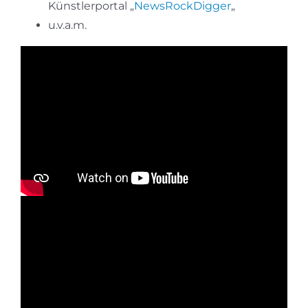
Künstlerportal „
NewsRockDigger
„
u.v.a.m.