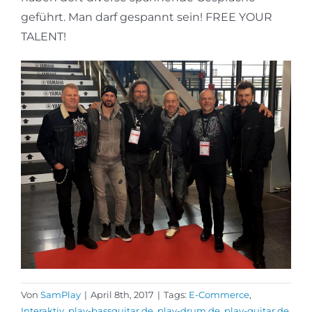
geführt. Man darf gespannt sein! FREE YOUR
TALENT!
Von
SamPlay
|
April 8th, 2017
|
Tags:
E-Commerce
,
Interaktiv
,
play-bassguitar.de
,
play-drum.de
,
play-guitar.de
,