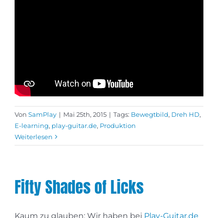
Von
SamPlay
|
Mai 25th, 2015
|
Tags:
Bewegtbild
,
Dreh HD
,
E-learning
,
play-guitar.de
,
Produktion
Weiterlesen
Fifty Shades of Licks
Kaum zu glauben: Wir haben bei
Play-Guitar.de