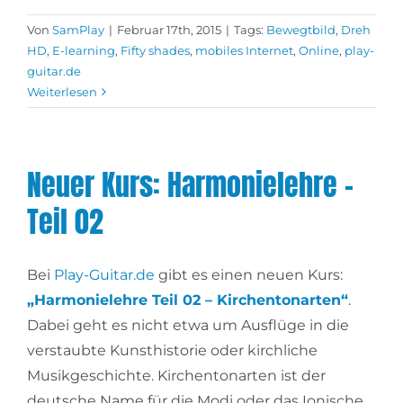
Von
SamPlay
|
Februar 17th, 2015
|
Tags:
Bewegtbild
,
Dreh
HD
,
E-learning
,
Fifty shades
,
mobiles Internet
,
Online
,
play-
guitar.de
Weiterlesen
Neuer Kurs: Harmonielehre –
Teil 02
Bei
Play-Guitar.de
gibt es einen neuen Kurs:
„Harmonielehre Teil 02 – Kirchentonarten“
.
Dabei geht es nicht etwa um Ausflüge in die
verstaubte Kunsthistorie oder kirchliche
Musikgeschichte. Kirchentonarten ist der
deutsche Name für die Modi oder das Ionische