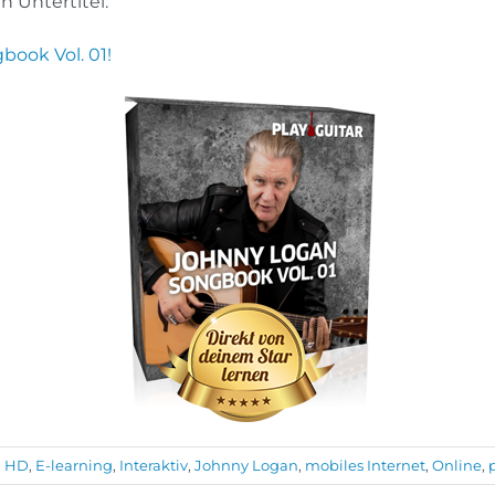
n Untertitel.
book Vol. 01!
h HD
,
E-learning
,
Interaktiv
,
Johnny Logan
,
mobiles Internet
,
Online
,