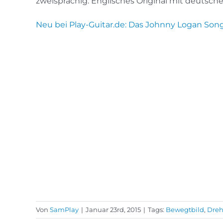
zweisprachig: Englisches Original mit deutsche
Neu bei Play-Guitar.de: Das Johnny Logan Song
Von
SamPlay
|
Januar 23rd, 2015
|
Tags:
Bewegtbild
,
Dre