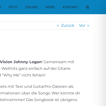
M
FOTO
ONLINE
NEWS
KONTAKT
Zurück
Vor
oVision Johnny Logan
! Gemeinsam mit
 Welthits ganz einfach auf der Gitarre
 “Why Me” nicht fehlen!
ets mit Text und GuitarPro-Dateien als
formationen über die Songs. Wer könnte dir
s Wohnzimmer! Das Songbook ist übrigens