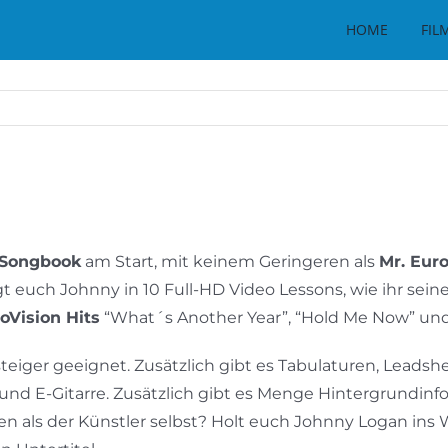
HOME
FIL
 Songbook
am Start, mit keinem Geringeren als
Mr. Eur
t euch Johnny in 10 Full-HD Video Lessons, wie ihr seine
oVision Hits
“What´s Another Year”, “Hold Me Now” und
eiger geeignet. Zusätzlich gibt es Tabulaturen, Leadshe
 und E-Gitarre. Zusätzlich gibt es Menge Hintergrundin
len als der Künstler selbst? Holt euch Johnny Logan in