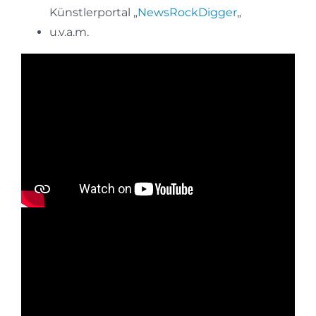
Künstlerportal „
NewsRockDigger
„
u.v.a.m.