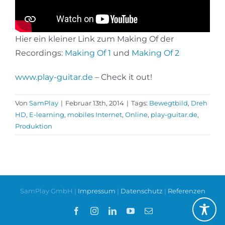
Hier ein kleiner Link zum Making Of der
Recordings:
Making Of 1
und
Making Of 2
www.play-guitar.de
– Check it out!
Von
SamPlay
|
Februar 13th, 2014
|
Tags:
Bewegtbild
,
Dreh
HD
,
E-learning
,
mobiles Internet
,
Online
,
play-guitar.de
,
Produktion
SamPlay GmbH |
Impressum
|
Datenschutz
|
Referenzen
Facebook
Instagram
LinkedIn
YouTube
E-
Mail