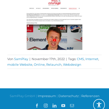
Von
SamPlay
|
November 17th, 2022
|
Tags:
CMS
,
Internet
,
mobile Website
,
Online
,
Relaunch
,
Webdesign
SamPlay GmbH |
Impressum
|
Datenschutz
|
Referenzen
Facebook
Instagram
LinkedIn
YouTube
E-