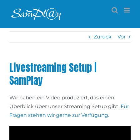
Zum
Inhalt
springen
Zurück
Vor
Livestreaming Setup |
SamPlay
Wir haben ein Video produziert, das einen
Überblick über unser Streaming Setup gibt.
Für
Fragen stehen wir gerne zur Verfügung.