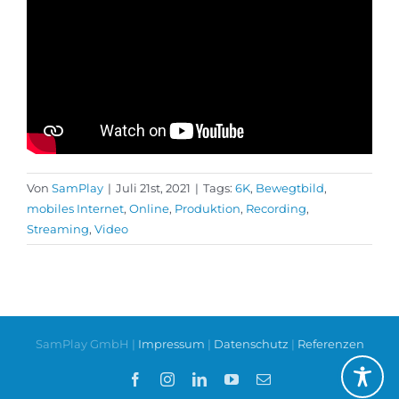
Von
SamPlay
|
Juli 21st, 2021
|
Tags:
6K
,
Bewegtbild
,
mobiles Internet
,
Online
,
Produktion
,
Recording
,
Streaming
,
Video
SamPlay GmbH |
Impressum
|
Datenschutz
|
Referenzen
Facebook
Instagram
LinkedIn
YouTube
E-
Mail