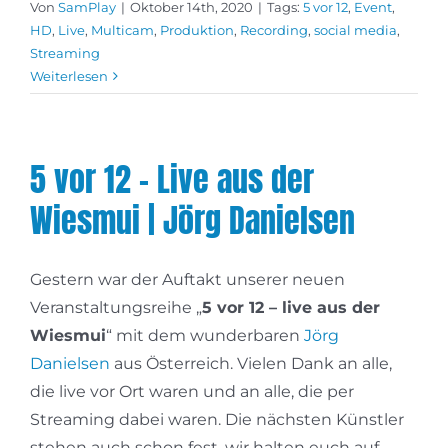
Von
SamPlay
|
Oktober 14th, 2020
|
Tags:
5 vor 12
,
Event
,
HD
,
Live
,
Multicam
,
Produktion
,
Recording
,
social media
,
Streaming
Weiterlesen
5 vor 12 – Live aus der
Wiesmui | Jörg Danielsen
Gestern war der Auftakt unserer neuen
Veranstaltungsreihe „
5 vor 12 – live aus der
Wiesmui
“ mit dem wunderbaren
Jörg
Danielsen
aus Österreich. Vielen Dank an alle,
die live vor Ort waren und an alle, die per
Streaming dabei waren. Die nächsten Künstler
stehen auch schon fest, wir halten euch auf