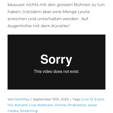
bewusst nichts mit den grossen Bühnen zu tun
haben, trotzdem aber eine Menge Leute
erreichen und unterhalten werden.
Auf
Augenhöhe mit dem Künstler!
Von
SamPlay
|
September 10th, 2020
|
Tags:
5 vor 12
,
Event
,
HD
,
Konzert
,
Live
,
Multicam
,
Online
,
Produktion
,
social
media
,
Streaming