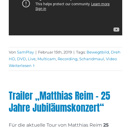
Von
SamPlay
|
Februar 15th, 2019
|
Tags:
Bewegtbild
,
Dreh
HD
,
DVD
,
Live
,
Multicam
,
Recording
,
Schandmaul
,
Video
Weiterlesen
Trailer „Matthias Reim – 25
Jahre Jubiläumskonzert“
Für die aktuelle Tour von Matthias Reim
25