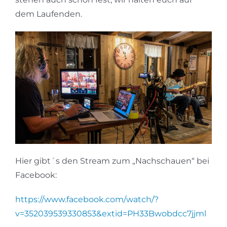
dem Laufenden.
Hier gibt´s den Stream zum „Nachschauen“ bei
Facebook:
https://www.facebook.com/watch/?
v=352039539330853&extid=PH33Bwobdcc7jjml