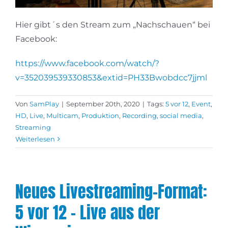
Hier gibt´s den Stream zum „Nachschauen“ bei
Facebook:
https://www.facebook.com/watch/?
v=352039539330853&extid=PH33Bwobdcc7jjml
Von
SamPlay
|
September 20th, 2020
|
Tags:
5 vor 12
,
Event
,
HD
,
Live
,
Multicam
,
Produktion
,
Recording
,
social media
,
Streaming
Weiterlesen
Neues Livestreaming-Format:
5 vor 12 – Live aus der