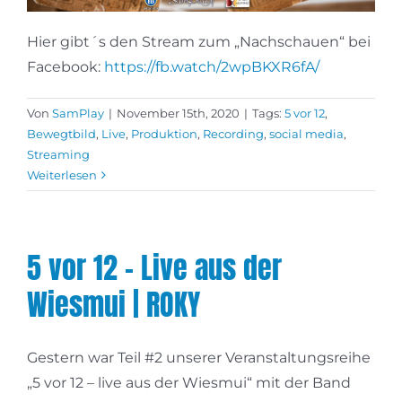
Hier gibt´s den Stream zum „Nachschauen“ bei
Facebook:
https://fb.watch/2wpBKXR6fA/
Von
SamPlay
|
November 15th, 2020
|
Tags:
5 vor 12
,
Bewegtbild
,
Live
,
Produktion
,
Recording
,
social media
,
Streaming
Weiterlesen
5 vor 12 – Live aus der
Wiesmui | ROKY
Gestern war Teil #2 unserer Veranstaltungsreihe
„5 vor 12 – live aus der Wiesmui“ mit der Band