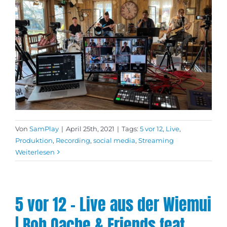
Von
SamPlay
|
April 25th, 2021
|
Tags:
5 vor 12
,
Live
,
Produktion
,
Recording
,
social media
,
Streaming
Weiterlesen
5 vor 12 – Live aus der Wiemui
| Bob Oache & Friends feat.