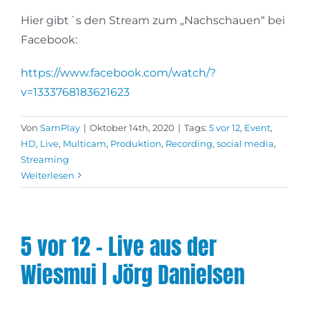
Hier gibt´s den Stream zum „Nachschauen“ bei
Facebook:
https://www.facebook.com/watch/?
v=1333768183621623
Von
SamPlay
|
Oktober 14th, 2020
|
Tags:
5 vor 12
,
Event
,
HD
,
Live
,
Multicam
,
Produktion
,
Recording
,
social media
,
Streaming
Weiterlesen
5 vor 12 – Live aus der
Wiesmui | Jörg Danielsen