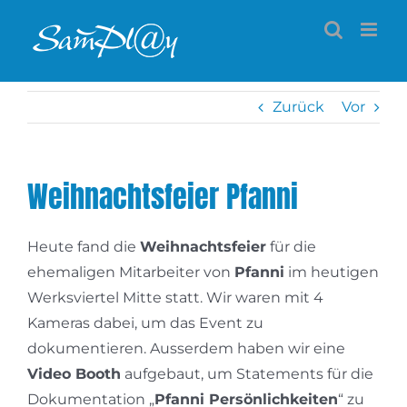
Zum
Inhalt
springen
Zurück
Vor
Weihnachtsfeier Pfanni
Heute fand die
Weihnachtsfeier
für die
ehemaligen Mitarbeiter von
Pfanni
im heutigen
Werksviertel Mitte statt. Wir waren mit 4
Kameras dabei, um das Event zu
dokumentieren. Ausserdem haben wir eine
Video Booth
aufgebaut, um Statements für die
Dokumentation „
Pfanni Persönlichkeiten
“ zu