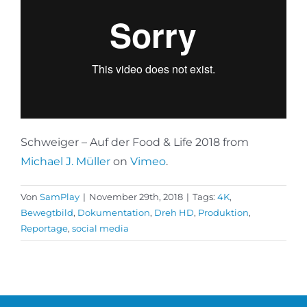
Schweiger – Auf der Food & Life 2018 from
Michael J. Müller
on
Vimeo
.
Von
SamPlay
|
November 29th, 2018
|
Tags:
4K
,
Bewegtbild
,
Dokumentation
,
Dreh HD
,
Produktion
,
Reportage
,
social media