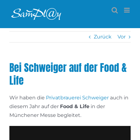
Zum
Inhalt
springen
Zurück
Vor
Bei Schweiger auf der Food &
Life
Wir haben die
Privatbrauerei Schweiger
auch in
diesem Jahr auf der
Food & Life
in der
Münchener Messe begleitet.