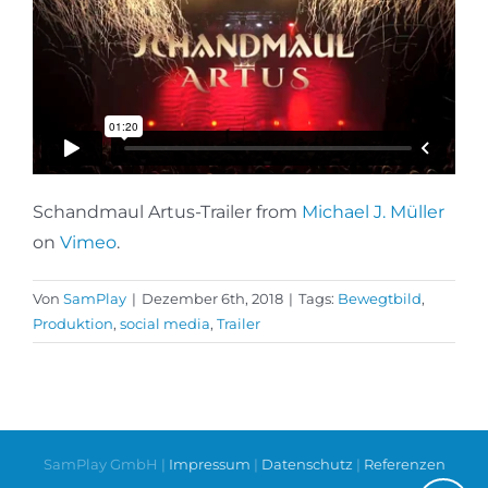
Schandmaul Artus-Trailer from
Michael J. Müller
on
Vimeo
.
Von
SamPlay
|
Dezember 6th, 2018
|
Tags:
Bewegtbild
,
Produktion
,
social media
,
Trailer
SamPlay GmbH |
Impressum
|
Datenschutz
|
Referenzen