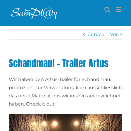
Zum
Inhalt
springen
Zurück
Vor
Schandmaul – Trailer Artus
Wir haben den Artus-Trailer für Schandmaul
produziert; zur Verwendung kam ausschliesslich
das neue Material, das wir in Köln aufgezeichnet
haben. Check it out: