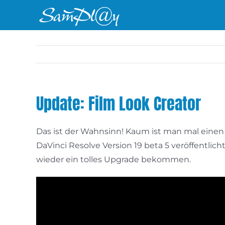
Zum
Inhalt
springen
Update: Film Look Creator
Das ist der Wahnsinn! Kaum ist man mal einen
DaVinci Resolve Version 19 beta 5 veröffentlich
wieder ein tolles Upgrade bekommen.