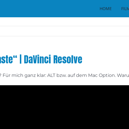
HOME
FIL
aste“ | DaVinci Resolve
e? Für mich ganz klar: ALT bzw. auf dem Mac Option. War