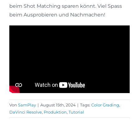
beim Shot Matching sparen könnt. Viel Spass
beim Ausprobieren und Nachmachen!
Von
SamPlay
|
August 15th, 2024
|
Tags:
Color Grading
,
DaVinci Resolve
,
Produktion
,
Tutorial