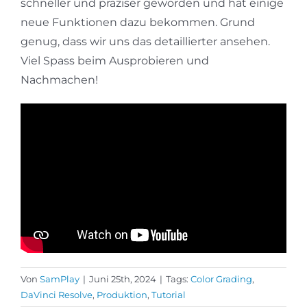
schneller und präziser geworden und hat einige
neue Funktionen dazu bekommen. Grund
genug, dass wir uns das detaillierter ansehen.
Viel Spass beim Ausprobieren und
Nachmachen!
Von
SamPlay
|
Juni 25th, 2024
|
Tags:
Color Grading
,
DaVinci Resolve
,
Produktion
,
Tutorial