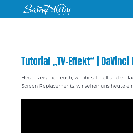
Zum
Inhalt
springen
Tutorial „TV-Effekt“ | DaVinci
Heute zeige ich euch, wie ihr schnell und einf
Screen Replacements, wir sehen uns heute eine 