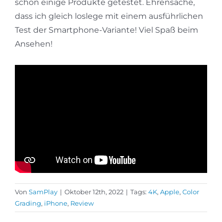
schon einige Produkte getestet. Ehrensache,
dass ich gleich loslege mit einem ausführlichen
Test der Smartphone-Variante! Viel Spaß beim
Ansehen!
Von
SamPlay
|
Oktober 12th, 2022
|
Tags:
4K
,
Apple
,
Color
Grading
,
iPhone
,
Review