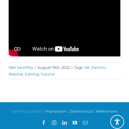
Von
SamPlay
|
August 19th, 2022
|
Tags:
4K
,
DaVinci
Resolve
,
Editing
,
Tutorial
SamPlay GmbH |
Impressum
|
Datenschutz
|
Referenzen
Facebook
Instagram
LinkedIn
YouTube
E-
Mail