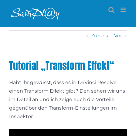
Zum
Inhalt
springen
Zurück
Vor
Tutorial „Transform Effekt“
Habt ihr gewusst, dass es in DaVinci Resolve
einen Transform Effekt gibt? Den sehen wir uns
im Detail an und ich zeige euch die Vorteile
gegenüber den Transform-Einstellungen im
Inspektor.