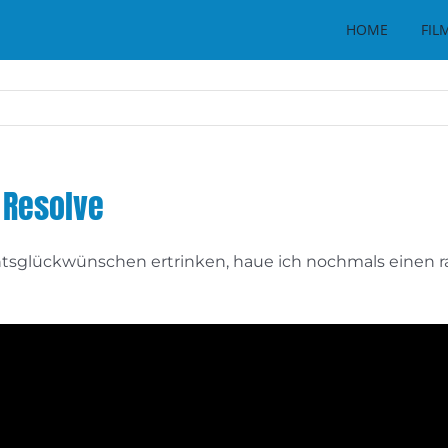
HOME
FIL
i Resolve
htsglückwünschen ertrinken, haue ich nochmals einen 