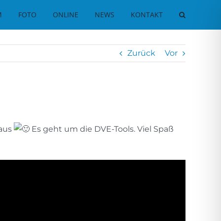
M
FOTO
ONLINE
NEWS
KONTAKT
Zurück
Vor
raus
Es geht um die DVE-Tools. Viel Spaß