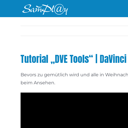
Zum
Inhalt
springen
Tutorial „DVE Tools“ | DaVinc
Bevors zu gemütlich wird und alle in Weihnac
beim Ansehen.