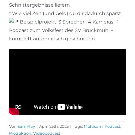
Schnittergebnisse liefern
* Wie viel Zeit (und Geld) du dir dadurch sparst
Beispielprojekt: 3 Sprecher · 4 Kameras · 1
Podcast zum Volksfest des SV Bruckmühl –
komplett automatisch geschnitten.
Von
SamPlay
|
April 25th, 2025
|
Tags:
Multicam
,
Podcast
,
Produktion
,
Videopodcast