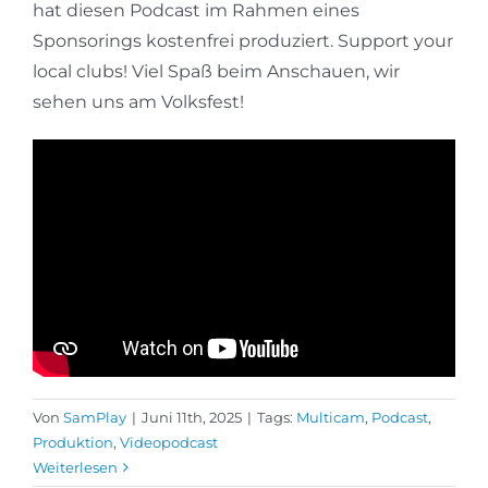
hat diesen Podcast im Rahmen eines
Sponsorings kostenfrei produziert. Support your
local clubs! Viel Spaß beim Anschauen, wir
sehen uns am Volksfest!
Von
SamPlay
|
Juni 11th, 2025
|
Tags:
Multicam
,
Podcast
,
Produktion
,
Videopodcast
Weiterlesen