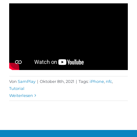
Von
SamPlay
|
Oktober 8th, 2021
|
Tags:
iPhone
,
nfc
,
Tutorial
Weiterlesen