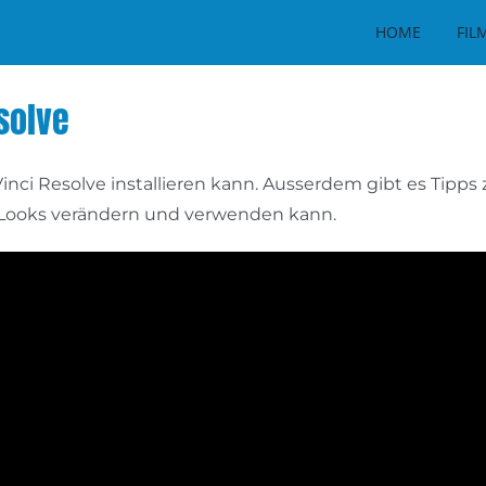
HOME
FIL
solve
nci Resolve installieren kann. Ausserdem gibt es Tipps z
n Looks verändern und verwenden kann.