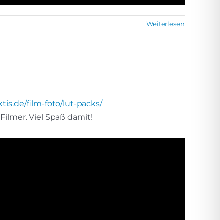
Weiterlesen
tis.de/film-foto/lut-packs/
Filmer. Viel Spaß damit!