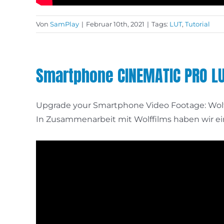
Von
SamPlay
|
Februar 10th, 2021
|
Tags:
LUT
,
Tutorial
Smartphone CINEMATIC PRO L
Upgrade your Smartphone Video Footage: Wo
In Zusammenarbeit mit Wolffilms haben wir ein 