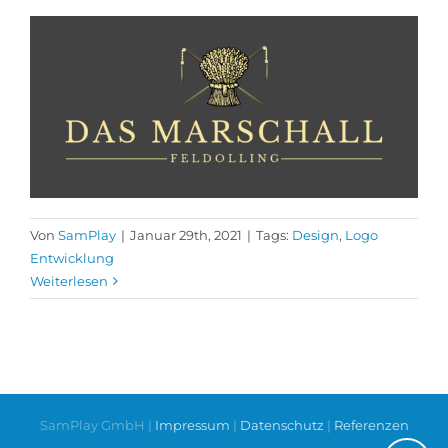
Von
SamPlay
|
Januar 29th, 2021
|
Tags:
Design
,
Logo
Entwicklung
Weiterlesen
SamPlay GmbH |
Impressum
|
Datenschutz
|
Referenzen