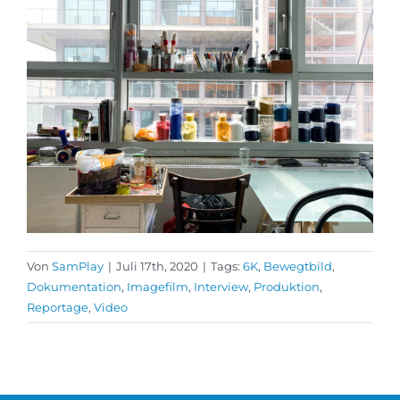
Von
SamPlay
|
Juli 17th, 2020
|
Tags:
6K
,
Bewegtbild
,
Dokumentation
,
Imagefilm
,
Interview
,
Produktion
,
Reportage
,
Video