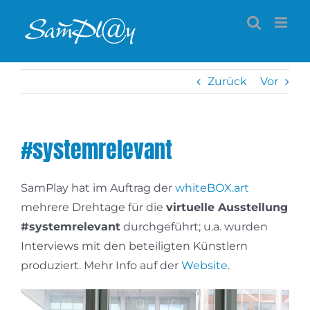
Zum
Inhalt
springen
Zurück
Vor
#systemrelevant
SamPlay hat im Auftrag der
whiteBOX.art
mehrere Drehtage für die
virtuelle Ausstellung
#systemrelevant
durchgeführt; u.a. wurden
Interviews mit den beteiligten Künstlern
produziert. Mehr Info auf der
Website
.