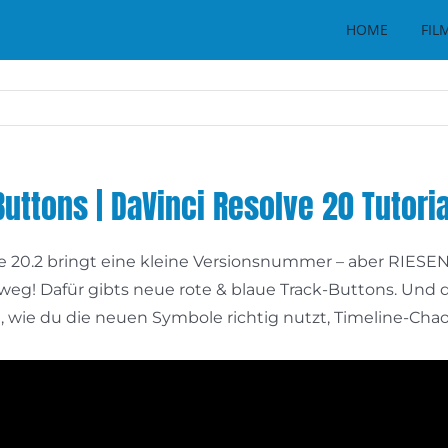
HOME
FIL
uttons | DaVinci Resolve 20 Tutoria
e 20.2 bringt eine kleine Versionsnummer – aber RIESE
r: weg! Dafür gibts neue rote & blaue Track-Buttons. Und
, wie du die neuen Symbole richtig nutzt, Timeline-Ch