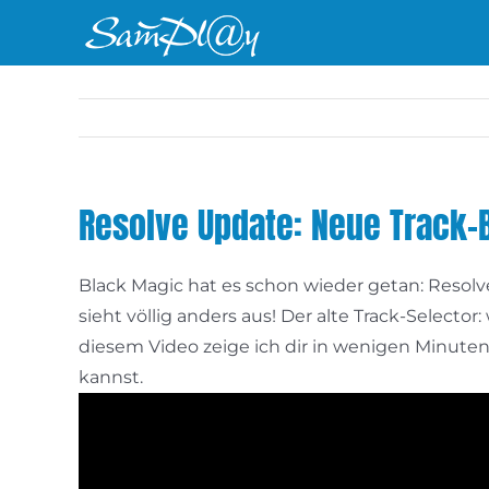
Zum
Inhalt
springen
Resolve Update: Neue Track-B
Black Magic hat es schon wieder getan: Resolv
sieht völlig anders aus! Der alte Track-Selecto
diesem Video zeige ich dir in wenigen Minuten
kannst.