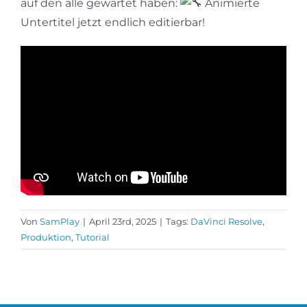
auf den alle gewartet haben:
Animierte
Untertitel jetzt endlich editierbar!
Von
SamPlay
|
April 23rd, 2025
|
Tags:
DaVinci Resolve
,
Produktion
,
Tutorial