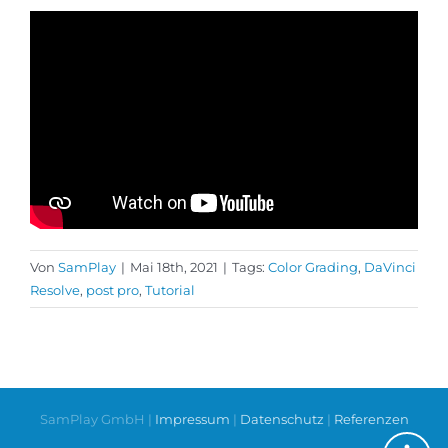
Von
SamPlay
|
Mai 18th, 2021
|
Tags:
Color Grading
,
DaVinci
Resolve
,
post pro
,
Tutorial
SamPlay GmbH |
Impressum
|
Datenschutz
|
Referenzen