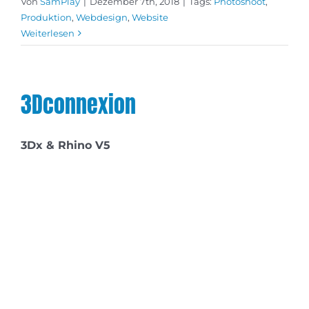
Von
SamPlay
|
Dezember 7th, 2018
|
Tags:
Photoshoot
,
Produktion
,
Webdesign
,
Website
Weiterlesen
3Dconnexion
3Dx & Rhino V5