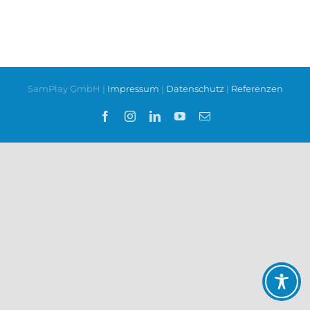
SamPlay GmbH |
Impressum
|
Datenschutz
|
Referenzen
Facebook
Instagram
LinkedIn
YouTube
E-
Mail