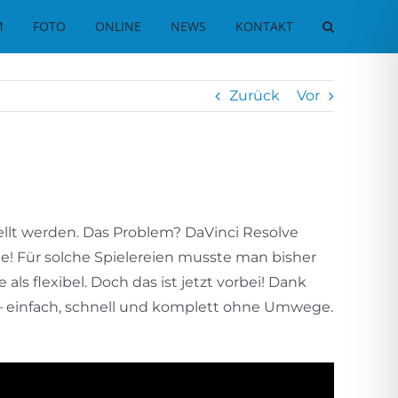
M
FOTO
ONLINE
NEWS
KONTAKT
Zurück
Vor
stellt werden. Das Problem? DaVinci Resolve
ge! Für solche Spielereien musste man bisher
ls flexibel. Doch das ist jetzt vorbei! Dank
n – einfach, schnell und komplett ohne Umwege.