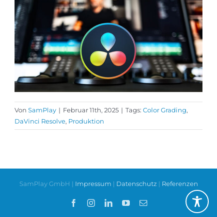
Von
SamPlay
|
Februar 11th, 2025
|
Tags:
Color Grading
,
DaVinci Resolve
,
Produktion
SamPlay GmbH |
Impressum
|
Datenschutz
|
Referenzen
Facebook
Instagram
LinkedIn
YouTube
E-
Mail